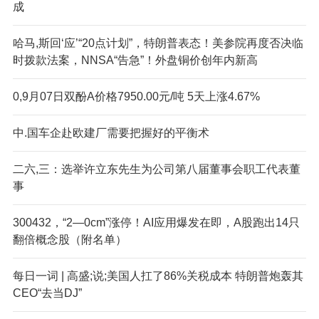
成
哈马,斯回‘应’“20点计划”，特朗普表态！美参院再度否决临
时拨款法案，NNSA“告急”！外盘铜价创年内新高
0,9月07日双酚A价格7950.00元/吨 5天上涨4.67%
中.国车企赴欧建厂需要把握好的平衡术
二六,三：选举许立东先生为公司第八届董事会职工代表董
事
300432，“2—0cm”涨停！AI应用爆发在即，A股跑出14只
翻倍概念股（附名单）
每日一词 | 高盛;说;美国人扛了86%关税成本 特朗普炮轰其
CEO“去当DJ”