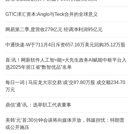
GT!C泽汇资本:Anglo与Teck合并的全球意义
网易第二季,度营收279亿元 经调净利润95亿元
中通快递-W于?11月4日斥资657.16万美元回购35.12万股
喜:讯！网新软件人工智<能>大先生政务AI赋能中枢平台入
选2025年浙江省“数智优品”名单
每日一词 | 马应龙大宗交易‘成’交8?.80万股 成交额234.70
万元
鼎信‘通’讯,：选举职工代表董事
美韩‘元’首;30分钟会谈将向媒体开放，韩媒担忧：特朗普
或公开施压