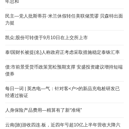
年总和
民主—党人批斯蒂芬·米兰休假转任美联储荒谬 贝森特出面
力挺
凯众;股份可转债于9月10日在上交所上市
泰!国财长被提{名}人称政府正考虑采取措施稳定泰铢汇率
债:市前景受货币政策宽松预期支撑 安盛投资建议增持短端
债券
每日一词 | 英杰电—气：针对客<户>的新品充电桩研发已
经通过验证
人身保险产品费用—精算有了新“准绳”
云南{旅}游收四连.板，近四年亏超10亿上半年营收大降六