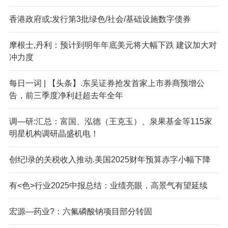
香港政府或:发行第3批绿色/社会/基础设施数字债券
摩根士,丹利：预计到明年年底美元将大幅下跌 建议加大对
冲力度
每日一词 | 【头条】.东吴证券抢发首家上市券商预增公
告，前三季度净利赶超去年全年
调—研:汇总：富国、泓德（王克玉）、泉果基金等115家
明星机构调研晶盛机电！
创纪!录的关税收入推动.美国2025财年预算赤字小幅下降
有<色>行业2025中报总结：业绩亮眼，高景气有望延续
宏源—药业?：六氟磷酸钠项目部分转固