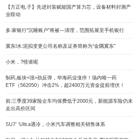
【方正电.子】先进封装赋能国产算力芯，设备材料封测产
业联动
多:家银行“沉睡账户”将被—清理，范围拓展至手机银行
冀东!水:泥拟变更公司名称及证券简称为“金隅冀东”
小米，?怪谁呢
制药,板块<强>劲反弹，华海药业涨停！场内唯一药
ETF（562050）冲击2%，超2400万元资金提前埋伏！
前:三季度39家险企车均保费低于2000元，新能源车险仍未
走出高价区间
SU7‘ ’Ultr.a遇冷，小米汽车调整相关销售体系