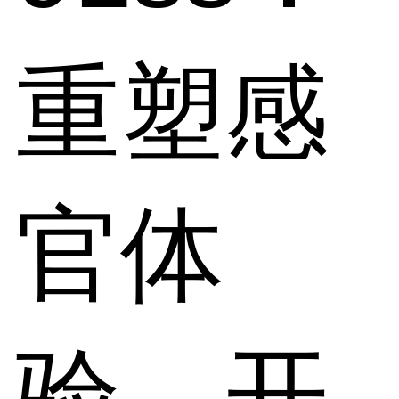
重塑感
官体
验，开