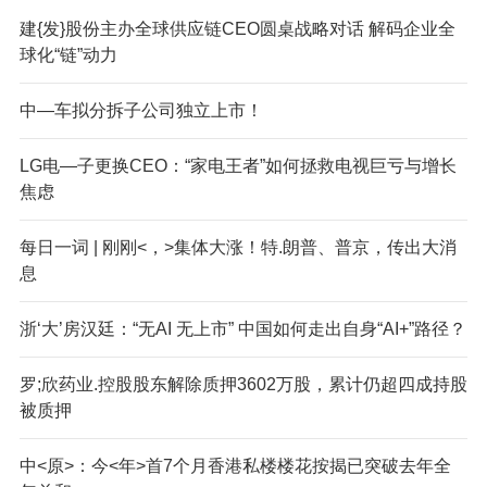
建{发}股份主办全球供应链CEO圆桌战略对话 解码企业全
球化“链”动力
中—车拟分拆子公司独立上市！
LG电—子更换CEO：“家电王者”如何拯救电视巨亏与增长
焦虑
每日一词 | 刚刚<，>集体大涨！特.朗普、普京，传出大消
息
浙‘大’房汉廷：“无AI 无上市” 中国如何走出自身“AI+”路径？
罗;欣药业.控股股东解除质押3602万股，累计仍超四成持股
被质押
中<原>：今<年>首7个月香港私楼楼花按揭已突破去年全