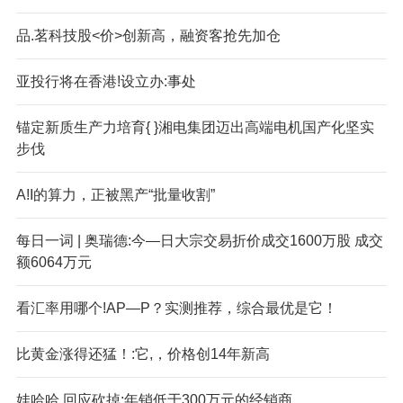
品.茗科技股<价>创新高，融资客抢先加仓
亚投行将在香港!设立办:事处
锚定新质生产力培育{ }湘电集团迈出高端电机国产化坚实
步伐
A!I的算力，正被黑产“批量收割”
每日一词 | 奥瑞德:今—日大宗交易折价成交1600万股 成交
额6064万元
看汇率用哪个!AP—P？实测推荐，综合最优是它！
比黄金涨得还猛！:它,，价格创14年新高
娃哈哈,回应砍掉;年销低于300万元的经销商