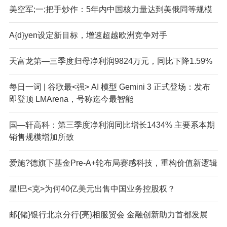
美空军;一;把手炒作：5年内中国核力量达到美俄同等规模
A{d}yen设定新目标，增速超越欧洲竞争对手
天富龙第—三季度归母净利润9824万元，同比下降1.59%
每日一词 | 谷歌最<强> AI 模型 Gemini 3 正式登场：发布
即登顶 LMArena，号称迄今最智能
国—轩高科：第三季度净利润同比增长1434% 主要系本期
销售规模增加所致
爱施?德旗下基金Pre-A+轮布局赛感科技，重构价值新逻辑
星!巴<克>为何40亿美元出售中国业务控股权？
邮{储}银行北京分行{亮}相服贸会 金融创新助力首都发展