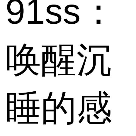
91ss：
唤醒沉
睡的感