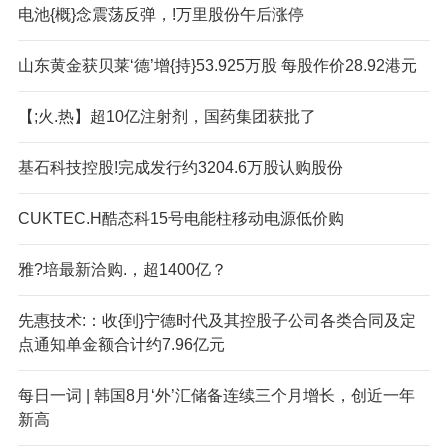
电池{概}念震荡反弹，!万里股份午后涨停
山东黄金获贝莱‘德’增{持}53.925万股 每股作价28.92港元
【;火.热】超10亿注射剂，国药集团获批了
基石科技控股!完成发行约3204.6万股认购股份
CUKTEC.H酷态科15号电能柱移动电源低价购
雅?培最新洽购.，超1400亿？
先惠技术:：收{到}宁德时代及其控股子公司各类合同及定
点通知单金额合计约7.96亿元
每日一词 | 韩国8月‘外’汇储备连续三个月增长，创近一年
新高