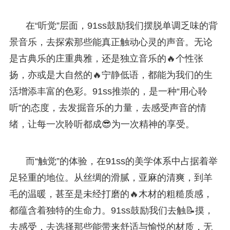
在“听觉”层面，91ss鼓励我们摆脱单调乏味的背
景音乐，去探索那些能真正触动心灵的声音。无论
是古典乐的庄重典雅，还是独立音乐的🔥个性张
扬，亦或是大自然的🔥宁静低语，都能为我们的生
活增添丰富的色彩。91ss推崇的，是一种“用心聆
听”的态度，去发掘音乐的力量，去感受声音的情
绪，让每一次聆听都成😎为一次精神的享受。
而“触觉”的体验，在91ss的美学体系中占据着举
足轻重的地位。从丝绸的滑腻，亚麻的清爽，到羊
毛的温暖，甚至是未经打磨的🔥木材的粗糙质感，
都蕴含着独特的生命力。91ss鼓励我们去触📝摸，
去感受，去选择那些能带来舒适与愉悦的材质，无