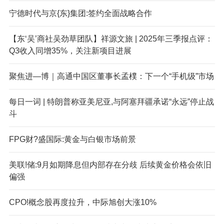
宁德时代与京{东}集团:签约全面战略合作
【东‘吴’商社吴劲草团队】祥源文旅 | 2025年三季报点评：
Q3收入同增35%，关注新项目进展
聚焦进—博｜高通中国区董事长孟樸：下一个“手机级”市场
每日一词 | 特朗普称亚美尼亚,与阿塞拜疆承诺“永远”停止战
斗
FPG财?盛国际:黄金与白银市场前景
美联!储:9月如期降息但内部存在分歧 后续黄金价格会依旧
偏强
CPO!概念股再度拉升，中际旭创大涨10%