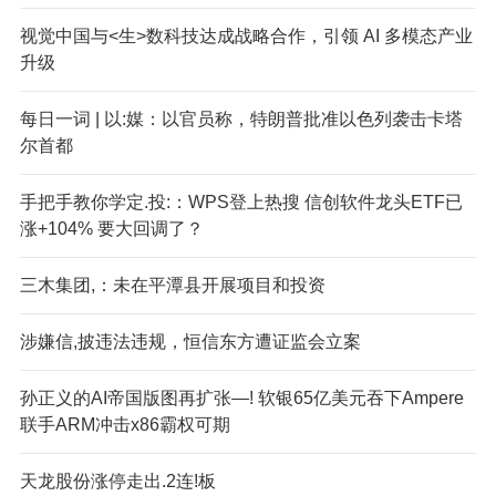
视觉中国与<生>数科技达成战略合作，引领 AI 多模态产业
升级
每日一词 | 以:媒：以官员称，特朗普批准以色列袭击卡塔
尔首都
手把手教你学定.投:：WPS登上热搜 信创软件龙头ETF已
涨+104% 要大回调了？
三木集团,：未在平潭县开展项目和投资
涉嫌信,披违法违规，恒信东方遭证监会立案
孙正义的AI帝国版图再扩张—! 软银65亿美元吞下Ampere
联手ARM冲击x86霸权可期
天龙股份涨停走出.2连!板