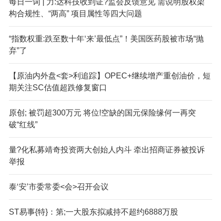
每日一词 | 力:达科技收到证?监会反馈意见 需说明股权架
构合规性、“两高” 项目属性等四大问题
“指数权重:跌至数十年‘来’最低点”！美国医药股被市场“抛
弃”了
【原油内外盘<套>利追踪】OPEC+继续增产重创油价，短
期关注SC估值超跌修复窗口
原创; 被罚超300万元 将位!空缺的国元保险缘何一再突
破“红线”
量?化私募靖奇投资两大创始人内斗 牵出招商证券被投诉
举报
泰‘安’市委常委<会>召开会议
ST易事{特}：第;一大股东拟减持不超约6888万股