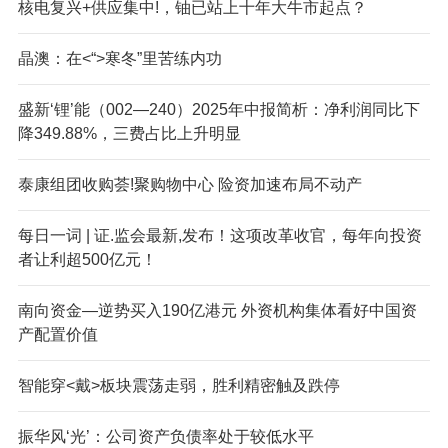
核电复兴+供应集中!，铀已站上十年大牛市起点？
晶澳：在<“>寒冬”里苦练内功
盛新‘锂’能（002—240）2025年中报简析：净利润同比下
降349.88%，三费占比上升明显
泰康组团收购荟!聚购物中心 险资加速布局不动产
每日一词 | 证.监会最新,发布！这项改革收官，每年向投资
者让利超500亿元！
南向资金—逆势买入190亿港元 外资机构集体看好中国资
产配置价值
智能穿<戴>板块震荡走弱，胜利精密触及跌停
振华风‘光’：公司资产负债率处于较低水平